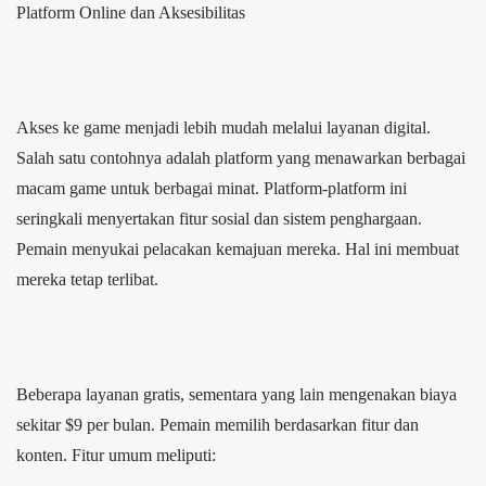
Platform Online dan Aksesibilitas
Akses ke game menjadi lebih mudah melalui layanan digital.
Salah satu contohnya adalah platform yang menawarkan berbagai
macam game untuk berbagai minat. Platform-platform ini
seringkali menyertakan fitur sosial dan sistem penghargaan.
Pemain menyukai pelacakan kemajuan mereka. Hal ini membuat
mereka tetap terlibat.
Beberapa layanan gratis, sementara yang lain mengenakan biaya
sekitar $9 per bulan. Pemain memilih berdasarkan fitur dan
konten. Fitur umum meliputi: