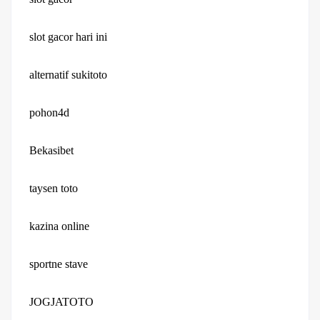
slot gacor hari ini
alternatif sukitoto
pohon4d
Bekasibet
taysen toto
kazina online
sportne stave
JOGJATOTO