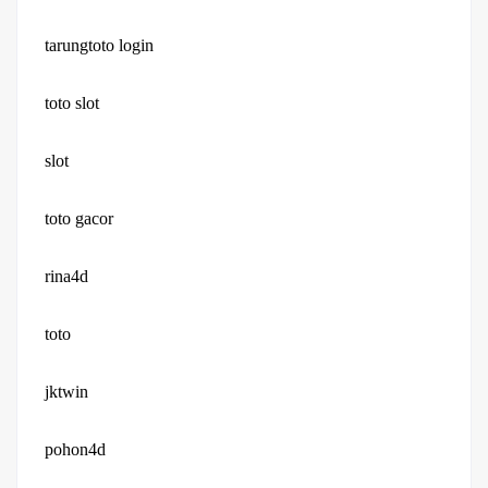
tarungtoto login
toto slot
slot
toto gacor
rina4d
toto
jktwin
pohon4d