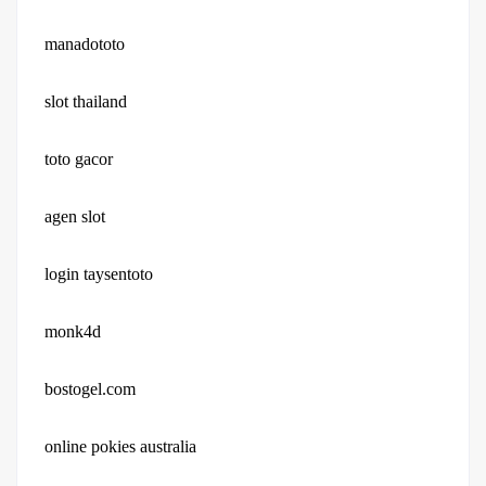
manadototo
slot thailand
toto gacor
agen slot
login taysentoto
monk4d
bostogel.com
online pokies australia