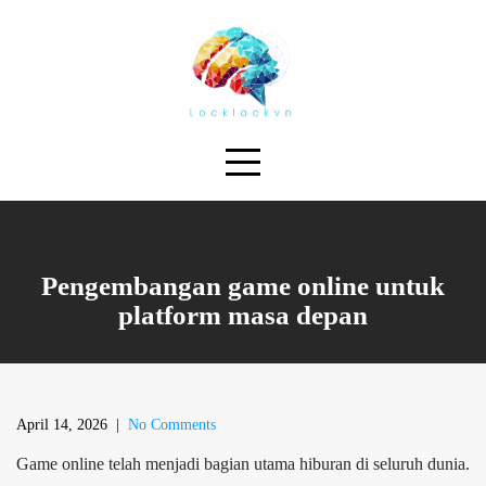
Skip
to
content
Pengembangan game online untuk
platform masa depan
April 14, 2026
|
No Comments
Game online telah menjadi bagian utama hiburan di seluruh dunia.