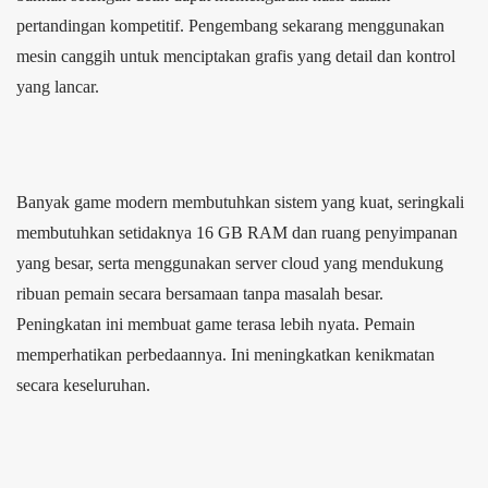
pertandingan kompetitif. Pengembang sekarang menggunakan
mesin canggih untuk menciptakan grafis yang detail dan kontrol
yang lancar.
Banyak game modern membutuhkan sistem yang kuat, seringkali
membutuhkan setidaknya 16 GB RAM dan ruang penyimpanan
yang besar, serta menggunakan server cloud yang mendukung
ribuan pemain secara bersamaan tanpa masalah besar.
Peningkatan ini membuat game terasa lebih nyata. Pemain
memperhatikan perbedaannya. Ini meningkatkan kenikmatan
secara keseluruhan.