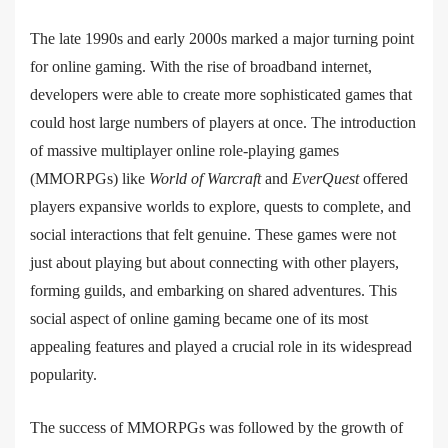
The late 1990s and early 2000s marked a major turning point
for online gaming. With the rise of broadband internet,
developers were able to create more sophisticated games that
could host large numbers of players at once. The introduction
of massive multiplayer online role-playing games
(MMORPGs) like
World of Warcraft
and
EverQuest
offered
players expansive worlds to explore, quests to complete, and
social interactions that felt genuine. These games were not
just about playing but about connecting with other players,
forming guilds, and embarking on shared adventures. This
social aspect of online gaming became one of its most
appealing features and played a crucial role in its widespread
popularity.
The success of MMORPGs was followed by the growth of