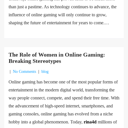
than just a pastime. As technology continues to advance, the
influence of online gaming will only continue to grow,
shaping the future of entertainment for years to come.
…
The Role of Women in Online Gaming:
Breaking Stereotypes
|
No Comments
|
blog
Online gaming has become one of the most popular forms of
entertainment in the modern digital world, transforming the
way people connect, compete, and spend their free time. With
the advancement of high-speed internet, smartphones, and
gaming consoles, online gaming has evolved from a niche
hobby into a global phenomenon. Today,
rina4d
millions of