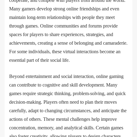
cooperate, and compete with players from around the world.
Many gamers develop strong online friendships and even
maintain long-term relationships with people they meet
through games. Online communities and forums provide
spaces for players to share experiences, strategies, and
achievements, creating a sense of belonging and camaraderie.
For some individuals, these virtual interactions become an
essential part of their social life.
Beyond entertainment and social interaction, online gaming
can contribute to cognitive and skill development. Many
games require strategic thinking, problem-solving, and quick
decision-making. Players often need to plan their moves
carefully, adapt to changing circumstances, and anticipate the
actions of others. These mental challenges help improve
concentration, memory, and analytical skills. Certain games
also foster creativity, allowing players to design characters,