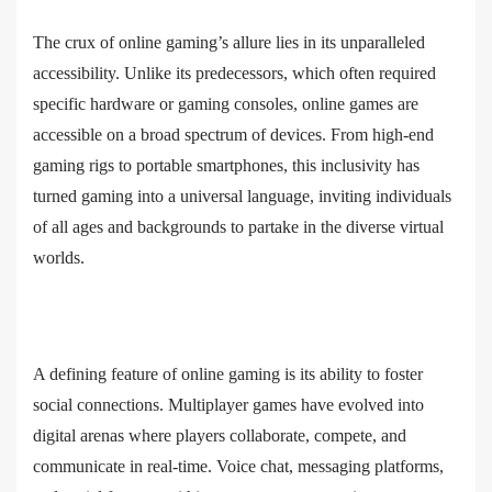
The crux of online gaming’s allure lies in its unparalleled
accessibility. Unlike its predecessors, which often required
specific hardware or gaming consoles, online games are
accessible on a broad spectrum of devices. From high-end
gaming rigs to portable smartphones, this inclusivity has
turned gaming into a universal language, inviting individuals
of all ages and backgrounds to partake in the diverse virtual
worlds.
A defining feature of online gaming is its ability to foster
social connections. Multiplayer games have evolved into
digital arenas where players collaborate, compete, and
communicate in real-time. Voice chat, messaging platforms,