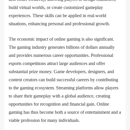
build virtual worlds, or create customized gameplay
experiences. These skills can be applied in real-world
situations, enhancing personal and professional growth.
The economic impact of online gaming is also significant.
The gaming industry generates billions of dollars annually
and provides numerous career opportunities. Professional
esports competitions attract large audiences and offer
substantial prize money. Game developers, designers, and
content creators can build successful careers by contributing
to the gaming ecosystem. Streaming platforms allow players
to share their gameplay with a global audience, creating
opportunities for recognition and financial gain. Online
gaming has thus become both a source of entertainment and a
viable profession for many individuals.