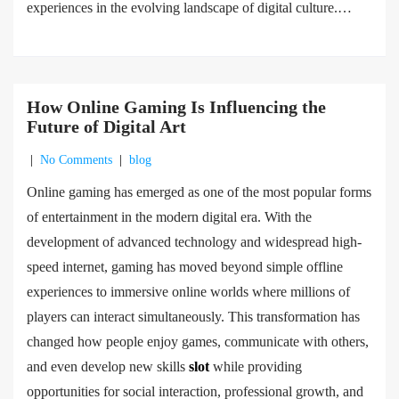
experiences in the evolving landscape of digital culture.…
How Online Gaming Is Influencing the
Future of Digital Art
|
No Comments
|
blog
Online gaming has emerged as one of the most popular forms
of entertainment in the modern digital era. With the
development of advanced technology and widespread high-
speed internet, gaming has moved beyond simple offline
experiences to immersive online worlds where millions of
players can interact simultaneously. This transformation has
changed how people enjoy games, communicate with others,
and even develop new skills
slot
while providing
opportunities for social interaction, professional growth, and