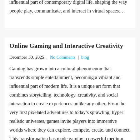
influential part of contemporary digital life, shaping the way
people play, communicate, and interact in virtual spaces.…
Online Gaming and Interactive Creativity
December 30, 2025
|
No Comments
|
blog
Gaming has grown into a cultural phenomenon that
transcends simple entertainment, becoming a vibrant and
influential part of modern life. It is a unique art form that
combines storytelling, technology, creativity, and social
interaction to create experiences unlike any other. From the
very first pixelated adventures to today’s sprawling, hyper-
realistic universes, games invite players into immersive
worlds where they can explore, compete, create, and connect.
This transformation has made gaming a powerful medium