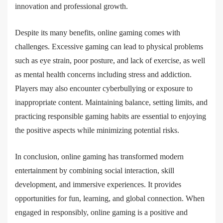
innovation and professional growth.
Despite its many benefits, online gaming comes with
challenges. Excessive gaming can lead to physical problems
such as eye strain, poor posture, and lack of exercise, as well
as mental health concerns including stress and addiction.
Players may also encounter cyberbullying or exposure to
inappropriate content. Maintaining balance, setting limits, and
practicing responsible gaming habits are essential to enjoying
the positive aspects while minimizing potential risks.
In conclusion, online gaming has transformed modern
entertainment by combining social interaction, skill
development, and immersive experiences. It provides
opportunities for fun, learning, and global connection. When
engaged in responsibly, online gaming is a positive and