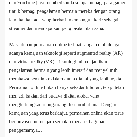
dan YouTube juga memberikan kesempatan bagi para gamer
untuk berbagi pengalaman bermain mereka dengan orang
lain, bahkan ada yang berhasil membangun karir sebagai
streamer dan mendapatkan penghasilan dari sana.
Masa depan permainan online terlihat sangat cerah dengan
adanya kemajuan teknologi seperti augmented reality (AR)
dan virtual reality (VR). Teknologi ini menjanjikan
pengalaman bermain yang lebih imersif dan menyeluruh,
membawa pemain ke dalam dunia digital yang lebih nyata.
Permainan online bukan hanya sekadar hiburan, tetapi telah
menjadi bagian dari budaya digital global yang
menghubungkan orang-orang di seluruh dunia. Dengan
kemajuan yang terus berlanjut, permainan online akan terus
berinovasi dan menjadi semakin menarik bagi para
penggemarnya.
…