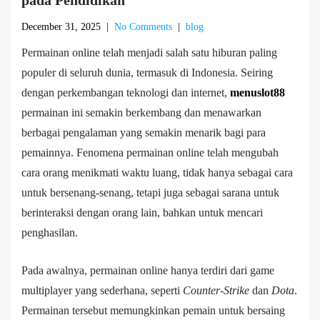
pada Pendidikan
December 31, 2025
|
No Comments
|
blog
Permainan online telah menjadi salah satu hiburan paling
populer di seluruh dunia, termasuk di Indonesia. Seiring
dengan perkembangan teknologi dan internet,
menuslot88
permainan ini semakin berkembang dan menawarkan
berbagai pengalaman yang semakin menarik bagi para
pemainnya. Fenomena permainan online telah mengubah
cara orang menikmati waktu luang, tidak hanya sebagai cara
untuk bersenang-senang, tetapi juga sebagai sarana untuk
berinteraksi dengan orang lain, bahkan untuk mencari
penghasilan.
Pada awalnya, permainan online hanya terdiri dari game
multiplayer yang sederhana, seperti
Counter-Strike
dan
Dota
.
Permainan tersebut memungkinkan pemain untuk bersaing