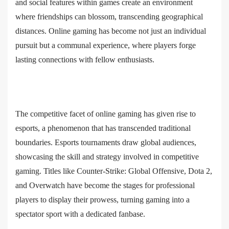
and social features within games create an environment
where friendships can blossom, transcending geographical
distances. Online gaming has become not just an individual
pursuit but a communal experience, where players forge
lasting connections with fellow enthusiasts.
The competitive facet of online gaming has given rise to
esports, a phenomenon that has transcended traditional
boundaries. Esports tournaments draw global audiences,
showcasing the skill and strategy involved in competitive
gaming. Titles like Counter-Strike: Global Offensive, Dota 2,
and Overwatch have become the stages for professional
players to display their prowess, turning gaming into a
spectator sport with a dedicated fanbase.