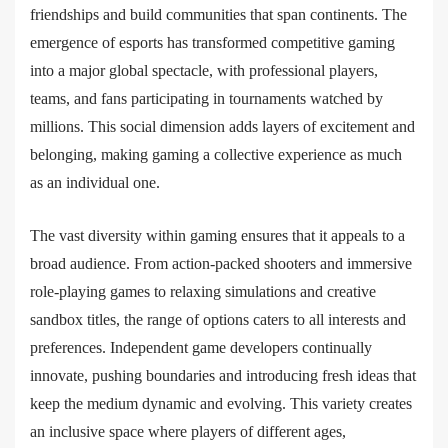
friendships and build communities that span continents. The
emergence of esports has transformed competitive gaming
into a major global spectacle, with professional players,
teams, and fans participating in tournaments watched by
millions. This social dimension adds layers of excitement and
belonging, making gaming a collective experience as much
as an individual one.
The vast diversity within gaming ensures that it appeals to a
broad audience. From action-packed shooters and immersive
role-playing games to relaxing simulations and creative
sandbox titles, the range of options caters to all interests and
preferences. Independent game developers continually
innovate, pushing boundaries and introducing fresh ideas that
keep the medium dynamic and evolving. This variety creates
an inclusive space where players of different ages,