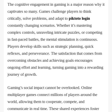
The cognitive engagement in gaming is a major reason why it
captivates so many. Games challenge players to think
critically, solve problems, and adapt to
piktoto login
constantly changing scenarios. Whether it’s mastering
complex controls, unraveling intricate puzzles, or competing
in fast-paced battles, the mental stimulation is continuous.
Players develop skills such as strategic planning, quick
reflexes, and perseverance. The satisfaction that comes from
overcoming obstacles and achieving goals encourages
ongoing effort and learning, turning gaming into a rewarding
journey of growth.
Gaming’s social impact cannot be overlooked. Online
multiplayer games connect millions of players around the
world, allowing them to cooperate, compete, and
communicate in real time. These shared experiences foster