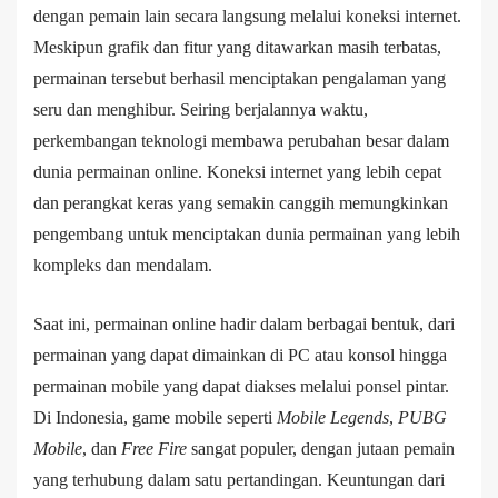
dengan pemain lain secara langsung melalui koneksi internet.
Meskipun grafik dan fitur yang ditawarkan masih terbatas,
permainan tersebut berhasil menciptakan pengalaman yang
seru dan menghibur. Seiring berjalannya waktu,
perkembangan teknologi membawa perubahan besar dalam
dunia permainan online. Koneksi internet yang lebih cepat
dan perangkat keras yang semakin canggih memungkinkan
pengembang untuk menciptakan dunia permainan yang lebih
kompleks dan mendalam.
Saat ini, permainan online hadir dalam berbagai bentuk, dari
permainan yang dapat dimainkan di PC atau konsol hingga
permainan mobile yang dapat diakses melalui ponsel pintar.
Di Indonesia, game mobile seperti
Mobile Legends
,
PUBG
Mobile
, dan
Free Fire
sangat populer, dengan jutaan pemain
yang terhubung dalam satu pertandingan. Keuntungan dari