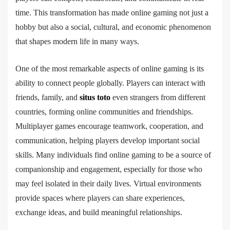
time. This transformation has made online gaming not just a
hobby but also a social, cultural, and economic phenomenon
that shapes modern life in many ways.
One of the most remarkable aspects of online gaming is its
ability to connect people globally. Players can interact with
friends, family, and
situs toto
even strangers from different
countries, forming online communities and friendships.
Multiplayer games encourage teamwork, cooperation, and
communication, helping players develop important social
skills. Many individuals find online gaming to be a source of
companionship and engagement, especially for those who
may feel isolated in their daily lives. Virtual environments
provide spaces where players can share experiences,
exchange ideas, and build meaningful relationships.